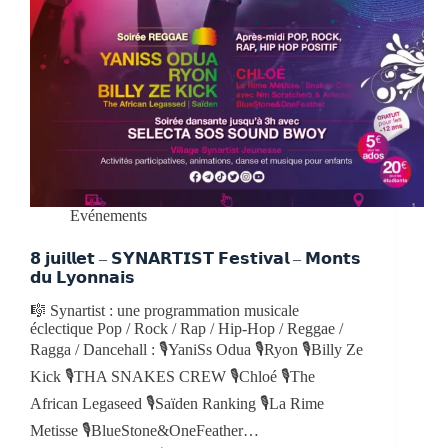
Evénements
𝟴 𝗷𝘂𝗶𝗹𝗹𝗲𝘁 – 𝗦𝗬𝗡𝗔𝗥𝗧𝗜𝗦𝗧 𝗙𝗲𝘀𝘁𝗶𝘃𝗮𝗹 – 𝗠𝗼𝗻𝘁𝘀
𝗱𝘂 𝗟𝘆𝗼𝗻𝗻𝗮𝗶𝘀
🎼 Synartist : une programmation musicale
éclectique Pop / Rock / Rap / Hip-Hop / Reggae /
Ragga / Dancehall : 🎙YaniSs Odua 🎙Ryon 🎙Billy Ze
Kick 🎙THA SNAKES CREW 🎙Chloé 🎙The
African Legaseed 🎙Saïden Ranking 🎙La Rime
Metisse 🎙BlueStone&OneFeather…