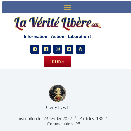
La vérité libère
Information - Action - Libération !
DONS
Gerry L.V.L
Inscription le: 23 février 2022
Articles: 186
Commentaires: 25