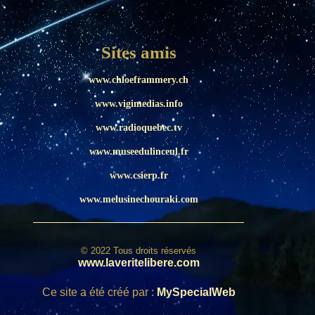
Sites amis
www.chloeframmery.ch
www.vigimedias.info
www.radioquebec.tv
www.museedulinceul.fr
www.csierp.fr
www.melusinechouraki.com
© 2022 Tous droits réservés
www.laveritelibere.com
Ce site a été créé par :
MySpecialWeb