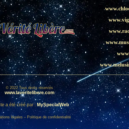
www.chlo
www.vig
www.rad
www.muse
www.
www.melusi
© 2022 Tous droits réservés
www.laveritelibere.com
te a été créé par :
MySpecialWeb
ations légales
–
Politique de confidentialité