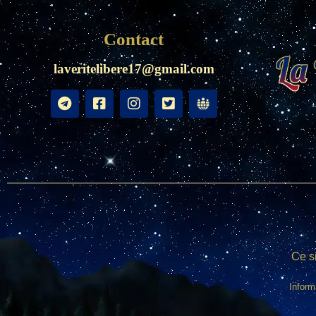
Contact
laveritelibere17@gmail.com
Ce si
Inform