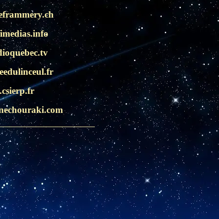
eframmery.ch
imedias.info
ioquebec.tv
edulinceul.fr
csierp.fr
nechouraki.com