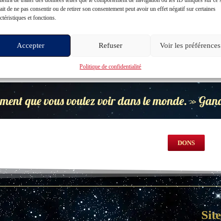
Arbre de vie
ait de ne pas consentir ou de retirer son consentement peut avoir un effet négatif sur certaines
8,00
€
ctéristiques et fonctions.
Arbre de vie
Accepter
Refuser
Voir les préférences
 des options
Politique de confidentialité
ment que vous voulez voir dans le monde. » Gan
DONS
Sit