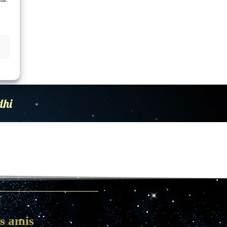
dhi
es amis