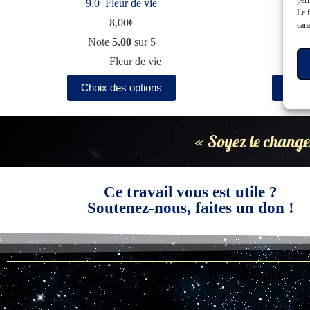
9.0_Fleur de vie
9.1_
Le f
8,00
€
cara
Note
5.00
sur 5
Fleur de vie
Choix des options
Choix
« Soyez le change
Ce travail vous est utile ?
Soutenez-nous, faites un don !