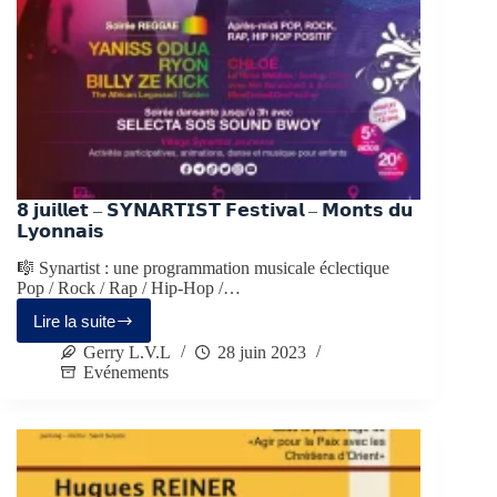
𝟴 𝗷𝘂𝗶𝗹𝗹𝗲𝘁 – 𝗦𝗬𝗡𝗔𝗥𝗧𝗜𝗦𝗧 𝗙𝗲𝘀𝘁𝗶𝘃𝗮𝗹 – 𝗠𝗼𝗻𝘁𝘀 𝗱𝘂
𝗟𝘆𝗼𝗻𝗻𝗮𝗶𝘀
🎼 Synartist : une programmation musicale éclectique
Pop / Rock / Rap / Hip-Hop /…
Lire la suite
Gerry L.V.L
28 juin 2023
Evénements