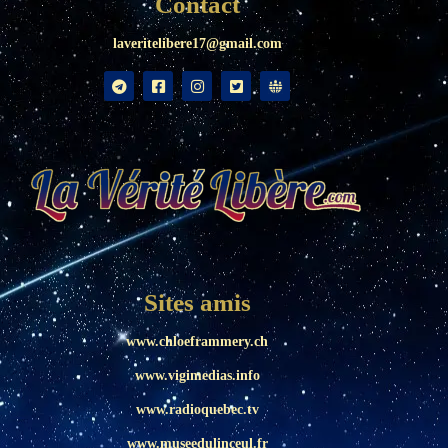
Contact
laveritelibere17@gmail.com
Sites amis
www.chloeframmery.ch
www.vigimedias.info
www.radioquebec.tv
www.museedulinceul.fr