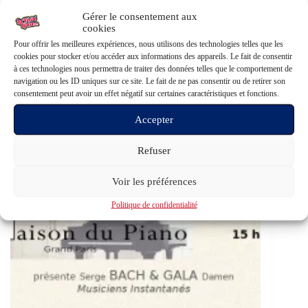
Gérer le consentement aux
cookies
Pour offrir les meilleures expériences, nous utilisons des technologies telles que les
cookies pour stocker et/ou accéder aux informations des appareils. Le fait de consentir
Poésie et politique, le mariage impossible ? Interview de
à ces technologies nous permettra de traiter des données telles que le comportement de
Francis Lalanne
navigation ou les ID uniques sur ce site. Le fait de ne pas consentir ou de retirer son
consentement peut avoir un effet négatif sur certaines caractéristiques et fonctions.
Chers lectrices et lecteurs, Nous avons eu l’opportunité
d’interviewer Francis Lalanne. Un esprit libre et…
Accepter
Lire la suite
Gerry L.V.L
16 novembre 2022
Refuser
Arts
Voir les préférences
Politique de confidentialité