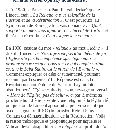
Arnaud-Aaron Upinsky nous éclaire :
« En 1980, le Pape Jean-Paul II avait déclaré que le
Linceul était
« La Relique la plus splendide de la
Passion et de la Résurrection ».
C’est pourquoi, au
Symposium de Rome, je lui avais demandé :
« Quel
support comptez-vous apporter au Linceul de Turin »
et
il m’avait répondu :
« Ce n’est pas le moment »
.
En 1998, passant du mot
« relique »
au mot
« icône »
, il
dira du Linceul :
« Ne s’agissant pas d’un thème de foi,
l’Eglise n’a pas la compétence spécifique pour se
prononcer sur ces questions » « ce qui compte surtout
est que le Saint Suaire est le miroir de l’Evangile ».
Comment expliquer ce déni d’authenticité, pourtant
reconnu par la science ? La Réponse est dans la
Révolution œcuménique de Vatican II ayant fait
abandonner à l’Eglise catholique son message universel
« Hors de l’Eglise, pas de salut »,
et par là même sa
proclamation d’être la seule vraie religion, à la légitimité
unique dont le Linceul apportait la preuve scientifique
avec la signature IRSC (Impression Retrait Sans
Contact ou dématérialisation) de la Résurrection. Voilà
la raison théologique et géopolitique pour laquelle le
Vatican devait disqualifier la
« relique »
au profit de l’
«