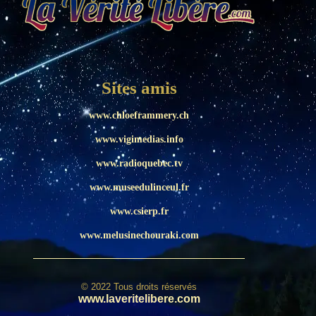
Sites amis
www.chloeframmery.ch
www.vigimedias.info
www.radioquebec.tv
www.museedulinceul.fr
www.csierp.fr
www.melusinechouraki.com
© 2022 Tous droits réservés
www.laveritelibere.com