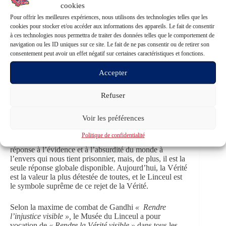
cookies
est le Symbole absolu.
Pour offrir les meilleures expériences, nous utilisons des technologies telles que les
cookies pour stocker et/ou accéder aux informations des appareils. Le fait de consentir
Mettre un terme au
scandale des scandales
que
à ces technologies nous permettra de traiter des données telles que le comportement de
constitue l’
Evidence scientifique impossible
du Linceul
navigation ou les ID uniques sur ce site. Le fait de ne pas consentir ou de retirer son
de Turin, pour obtenir que la Relique la plus insigne de
consentement peut avoir un effet négatif sur certaines caractéristiques et fonctions.
la Chrétienté, la pièce archéologique la mieux mesurée
au monde, puisse enfin être vue pour ce qu’elle est,
Accepter
dans un Musée incontournable aux yeux de tous, à
savoir la Preuve des preuves scientifiques du fait
fondateur du christianisme et de notre Civilisation : la
Refuser
Résurrection ! Voilà ce qui nous apparaît aujourd’hui
comme l’urgent défi de Vérité des années 2000.
Voir les préférences
Dans la situation actuelle de naufrage, de chaos et de
Politique de confidentialité
perte de tout repère, non seulement le Linceul apporte la
réponse à l’évidence et à l’absurdité du monde à
l’envers qui nous tient prisonnier, mais, de plus, il est la
seule réponse globale disponible. Aujourd’hui, la Vérité
est la valeur la plus détestée de toutes, et le Linceul est
le symbole suprême de ce rejet de la Vérité.
Selon la maxime de combat de Gandhi
« Rendre
l’injustice visible »,
le Musée du Linceul a pour
vocation de
« Rendre la Vérité visible »
dans tous les