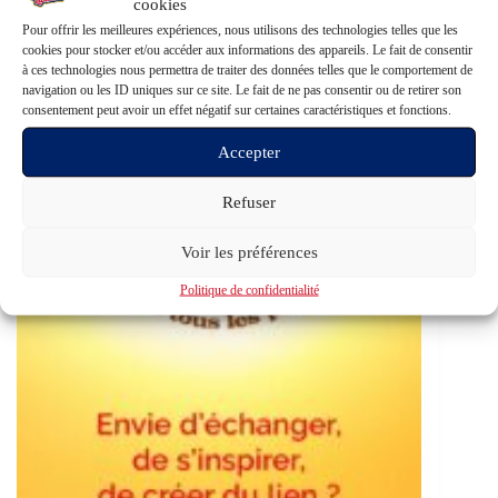
cookies
05 septembre – 25 ans de Nexus – Paris
Pour offrir les meilleures expériences, nous utilisons des technologies telles que les
cookies pour stocker et/ou accéder aux informations des appareils. Le fait de consentir
En 2025, Nexus célèbre ses 25 ans d’existence. Vingt-
à ces technologies nous permettra de traiter des données telles que le comportement de
cinq ans de presse indépendante, d’enquêtes
navigation ou les ID uniques sur ce site. Le fait de ne pas consentir ou de retirer son
approfondies, de témoignages…
consentement peut avoir un effet négatif sur certaines caractéristiques et fonctions.
Lire la suite
Accepter
Gerry L.V.L
14 juin 2025
Evénements
Refuser
Voir les préférences
Politique de confidentialité