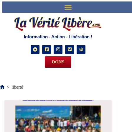
La vérité libère
Information - Action - Libération !
DONS
liberté