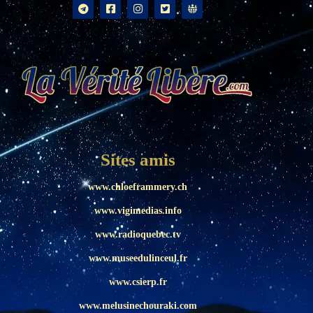
Sites amis
www.chloeframmery.ch
www.vigimedias.info
www.radioquebec.tv
www.museedulinceul.fr
www.csierp.fr
www.melusinechouraki.com