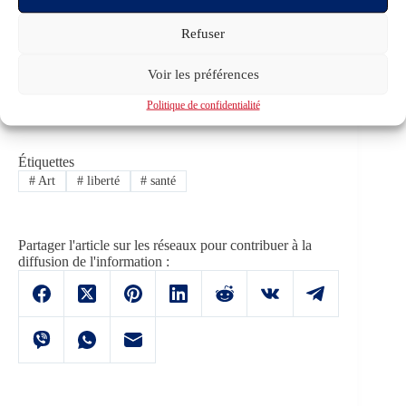
Vous souhaitez soutenir les actions de La
Refuser
Vérité Libère et vous faire plaisir
? Commandez un de nos produits conçus en
France avec soin et amour
Voir les préférences
!
https://laveritelibere.com/boutique/
Politique de confidentialité
Étiquettes
#
Art
#
liberté
#
santé
Partager l'article sur les réseaux pour contribuer à la
diffusion de l'information :