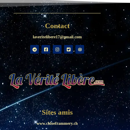
Contact
laveritelibere17@gmail.com
Sites amis
www.chloeframmery.ch