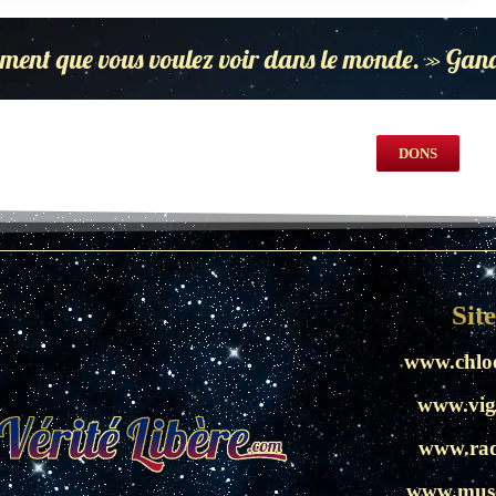
ment que vous voulez voir dans le monde. » Gan
DONS
Sit
www.chlo
www.vig
www.rad
www.muse