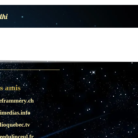
dhi
es amis
eframmery.ch
imedias.info
ioquebec.tv
edulinceul.fr