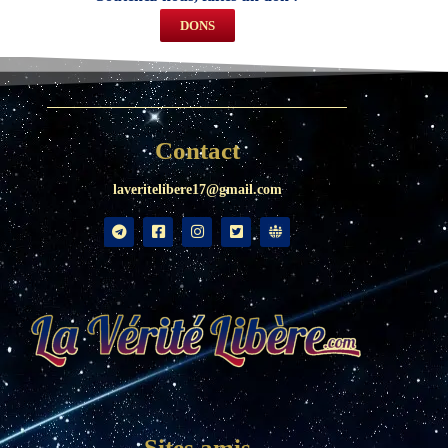
DONS
Contact
laveritelibere17@gmail.com
Sites amis