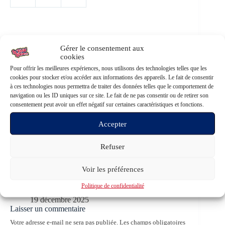
Gérer le consentement aux
cookies
PRÉCÉDENT
SUIVANT
Pour offrir les meilleures expériences, nous utilisons des technologies telles que les
Encore plus d'articles pour la libération !
cookies pour stocker et/ou accéder aux informations des appareils. Le fait de consentir
à ces technologies nous permettra de traiter des données telles que le comportement de
27-28 juin 2026 – 1er Festival Nexus – Jura
navigation ou les ID uniques sur ce site. Le fait de ne pas consentir ou de retirer son
consentement peut avoir un effet négatif sur certaines caractéristiques et fonctions.
20 décembre 2025
4 commentaires
Accepter
06-07 juin – Festival du Vivant – Nantes
Refuser
19 décembre 2025
Voir les préférences
05 janvier 2026 – Ouverture de l’espace Hormèse –
Paris
Politique de confidentialité
19 décembre 2025
Laisser un commentaire
Votre adresse e-mail ne sera pas publiée.
Les champs obligatoires