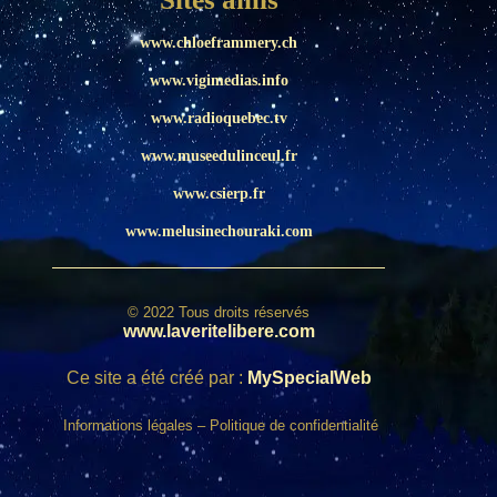
www.chloeframmery.ch
www.vigimedias.info
www.radioquebec.tv
www.museedulinceul.fr
www.csierp.fr
www.melusinechouraki.com
© 2022 Tous droits réservés
www.laveritelibere.com
Ce site a été créé par :
MySpecialWeb
Informations légales
–
Politique de confidentialité