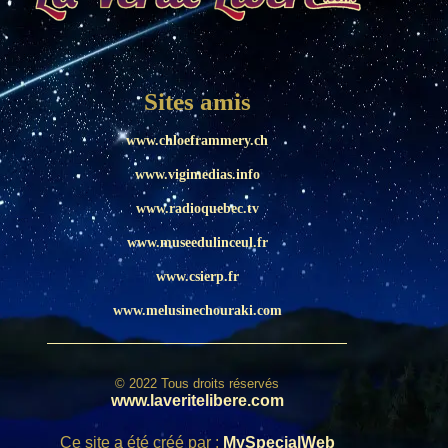
Sites amis
www.chloeframmery.ch
www.vigimedias.info
www.radioquebec.tv
www.museedulinceul.fr
www.csierp.fr
www.melusinechouraki.com
© 2022 Tous droits réservés
www.laveritelibere.com
Ce site a été créé par :
MySpecialWeb