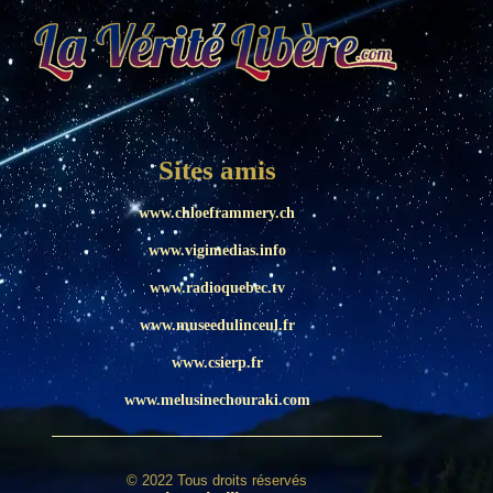
Sites amis
www.chloeframmery.ch
www.vigimedias.info
www.radioquebec.tv
www.museedulinceul.fr
www.csierp.fr
www.melusinechouraki.com
© 2022 Tous droits réservés