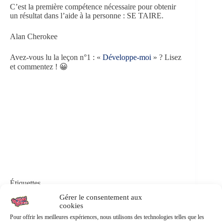
C’est la première compétence nécessaire pour obtenir
un résultat dans l’aide à la personne : SE TAIRE.
Alan Cherokee
Avez-vous lu la leçon n°1 : «
Développe-moi
» ? Lisez
et commentez ! 😀
Étiquettes
#
communication
#
écouter
#
mémoire
#
passé
Gérer le consentement aux
cookies
#
silence
#
thérapie
Pour offrir les meilleures expériences, nous utilisons des technologies telles que les