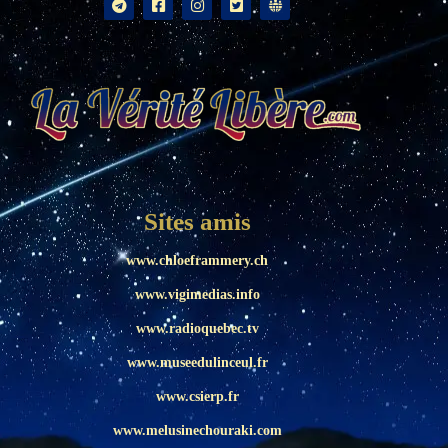
Sites amis
www.chloeframmery.ch
www.vigimedias.info
www.radioquebec.tv
www.museedulinceul.fr
www.csierp.fr
www.melusinechouraki.com