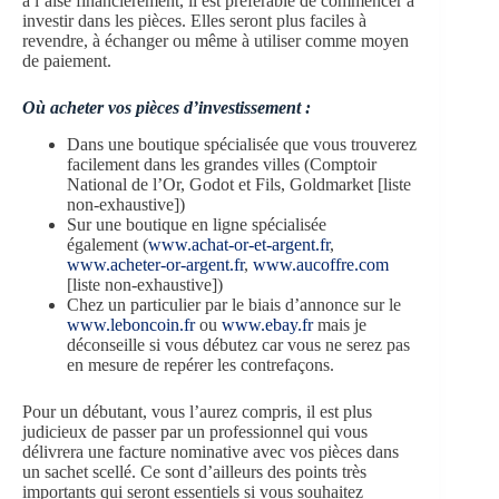
à l’aise financièrement, il est préférable de commencer à
investir dans les pièces. Elles seront plus faciles à
revendre, à échanger ou même à utiliser comme moyen
de paiement.
Où acheter vos pièces d’investissement :
Dans une boutique spécialisée que vous trouverez
facilement dans les grandes villes (Comptoir
National de l’Or, Godot et Fils, Goldmarket [liste
non-exhaustive])
Sur une boutique en ligne spécialisée
également (
www.achat-or-et-argent.fr
,
www.acheter-or-argent.fr
,
www.aucoffre.com
[liste non-exhaustive])
Chez un particulier par le biais d’annonce sur le
www.leboncoin.fr
ou
www.ebay.fr
mais je
déconseille si vous débutez car vous ne serez pas
en mesure de repérer les contrefaçons.
Pour un débutant, vous l’aurez compris, il est plus
judicieux de passer par un professionnel qui vous
délivrera une facture nominative avec vos pièces dans
un sachet scellé. Ce sont d’ailleurs des points très
importants qui seront essentiels si vous souhaitez