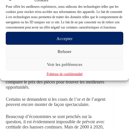
Pour offrir les meilleures expériences, nous utilisons des technologies telles que les
cookies pour stocker et/ou accéder aux informations des appareils. Le fait de consentir
à ces technologies nous permettra de traiter des données telles que le comportement de
navigation ou les ID uniques sur ce site. Le fait de ne pas consentir ou de retirer son
consentement peut avoir un effet négatif sur certaines caractéristiques et fonctions.
Accepter
Refuser
Maintenant que vous savez tout cela, vous allez me dire,
comment faire pour savoir quand acheter. Il faut
Voir les préférences
évidemment un peu d’engagement de votre part et
surveiller le cours de l’or et de l’argent. Quand les cours
Politique de confidentialité
baissent ainsi que les primes, il est intéressant de
comparer le prix des pièces pour trouver les meilleures
opportunités.
Certains se demandent si les cours de l’or et de l’argent
peuvent encore monter de façon spectaculaire.
Beaucoup d’économistes se sont penchés sur la
question, il est évidemment impossible de prévoir avec
certitude des hausses continues. Mais de 2000 à 2020,