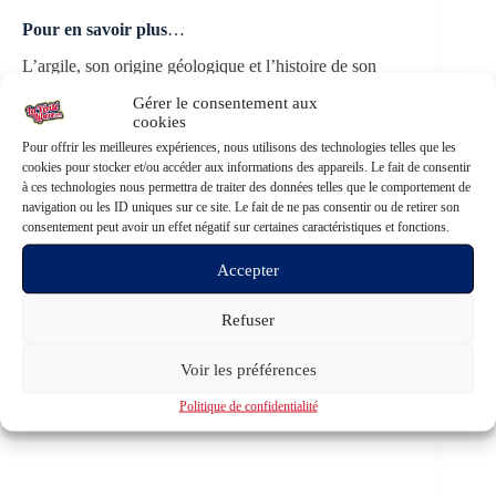
Pour en savoir plus
…
L’argile, son origine géologique et l’histoire de son
usage thérapeutique :
https://www.argile-
Gérer le consentement aux
bienfaisante.fr/origine-histoire-argile/
cookies
Pour offrir les meilleures expériences, nous utilisons des technologies telles que les
Découvrez les travaux du Dr Jade Allègre :
https://jade-
cookies pour stocker et/ou accéder aux informations des appareils. Le fait de consentir
allegre.com/argiles/these/
à ces technologies nous permettra de traiter des données telles que le comportement de
navigation ou les ID uniques sur ce site. Le fait de ne pas consentir ou de retirer son
Une interview sur La Une TV avec Richard Boutry :
consentement peut avoir un effet négatif sur certaines caractéristiques et fonctions.
https://odysee.com/@LaUneTV2:c/ODC37_DrAllegre:
e
Accepter
Le livre de Raymond Dextreit :
https://www.argile-
Refuser
bienfaisante.fr/
Voir les préférences
Les-Argiles
Télécharger
Politique de confidentialité