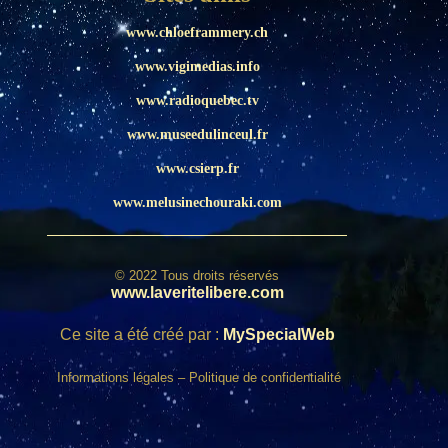
www.chloeframmery.ch
www.vigimedias.info
www.radioquebec.tv
www.museedulinceul.fr
www.csierp.fr
www.melusinechouraki.com
© 2022 Tous droits réservés
www.laveritelibere.com
Ce site a été créé par :
MySpecialWeb
Informations légales
–
Politique de confidentialité