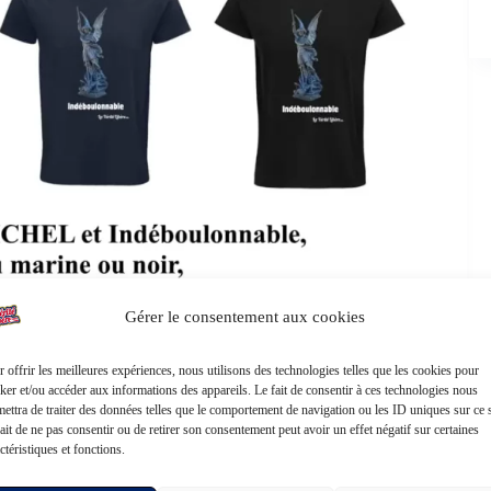
Gérer le consentement aux cookies
bere.com/boutique/
 offrir les meilleures expériences, nous utilisons des technologies telles que les cookies pour
gions monothéistes. On le représente avec des ailes, un
ker et/ou accéder aux informations des appareils. Le fait de consentir à ces technologies nous
’est même le chef de la milice céleste des anges du Bien ! Il
ettra de traiter des données telles que le comportement de navigation ou les ID uniques sur ce s
parachutistes.
ait de ne pas consentir ou de retirer son consentement peut avoir un effet négatif sur certaines
ctéristiques et fonctions.