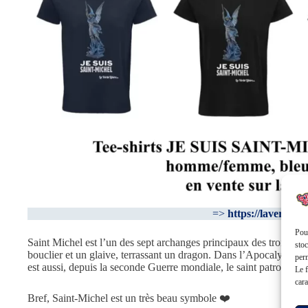
=>
https://laveriteli
Pour
Saint Michel est l’un des sept archanges principaux des trois reli
stoc
bouclier et un glaive, terrassant un dragon. Dans l’Apocalypse, c
perm
est aussi, depuis la seconde Guerre mondiale, le saint patron des 
Le f
cara
Bref, Saint-Michel est un très beau symbole ❤️