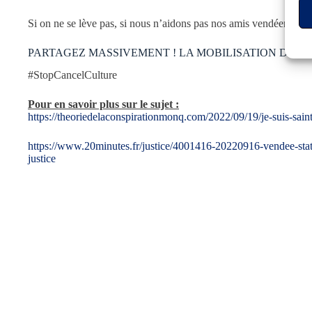
Si on ne se lève pas, si nous n’aidons pas nos amis vendéens, d’au
PARTAGEZ MASSIVEMENT ! LA MOBILISATION DOIT 
#StopCancelCulture
Pour en savoir plus sur le sujet :
https://theoriedelaconspirationmonq.com/2022/09/19/je-suis-sai
https://www.20minutes.fr/justice/4001416-20220916-vendee-statu
justice