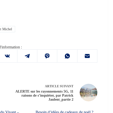
t Michel
l'information :
ARTICLE
SUIVANT
ALERTE sur les rayonnements 5G, 11
raisons de s’inquiéter, par Patrick
Jaulent_partie 2
 du Vivant –
Besoin d’idées de cadeaux de noël ?