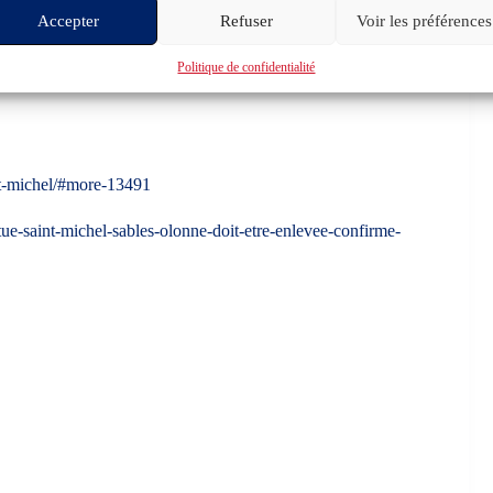
Accepter
Refuser
Voir les préférences
tres se sentiront légitimes d’œuvrer de la sorte !
Politique de confidentialité
ETRE NATIONALE !
nt-michel/#more-13491
e-saint-michel-sables-olonne-doit-etre-enlevee-confirme-