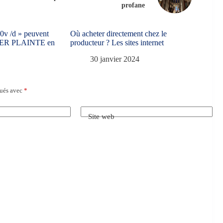
profane
c0v /d » peuvent
Où acheter directement chez le
RTER PLAINTE en
producteur ? Les sites internet
30 janvier 2024
qués avec
*
Site web