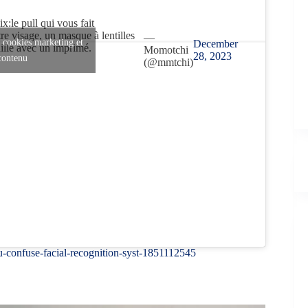
x:le pull qui vous fait
re visage, un masque à lentilles
—
s cookies marketing et
December
aille avec un imprimé.
Momotchi
28, 2023
 contenu
(@mmtchi)
ou-confuse-facial-recognition-syst-1851112545