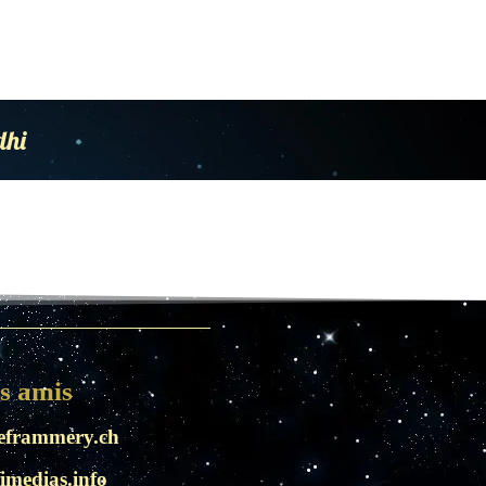
dhi
es amis
eframmery.ch
imedias.info