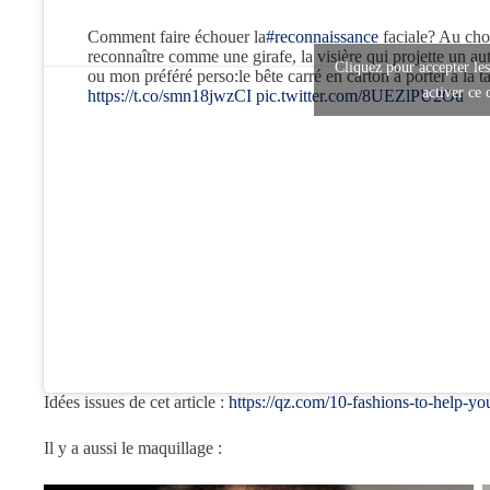
Comment faire échouer la
#reconnaissance
faciale? Au choi
reconnaître comme une girafe, la visière qui projette un aut
Cliquez pour accepter le
ou mon préféré perso:le bête carré en carton à porter à la t
activer ce
https://t.co/smn18jwzCI
pic.twitter.com/8UEZlPU2Ou
Idées issues de cet article :
https://qz.com/10-fashions-to-help-y
Il y a aussi le maquillage :