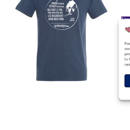
Vous
et v
conç
!
htt
Pour
stoc
perm
Le f
cara