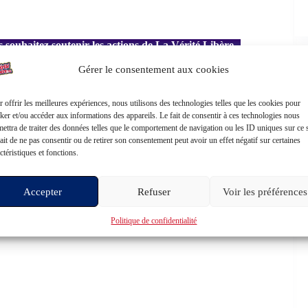
 souhaitez soutenir les actions de La Vérité Libère
ous faire plaisir ?
Commandez un de nos produits
Gérer le consentement aux cookies
us en France avec soin et amour
ps://laveritelibere.com/boutique/
 offrir les meilleures expériences, nous utilisons des technologies telles que les cookies pour
ker et/ou accéder aux informations des appareils. Le fait de consentir à ces technologies nous
ettra de traiter des données telles que le comportement de navigation ou les ID uniques sur ce s
ait de ne pas consentir ou de retirer son consentement peut avoir un effet négatif sur certaines
ctéristiques et fonctions.
Accepter
Refuser
Voir les préférences
Politique de confidentialité